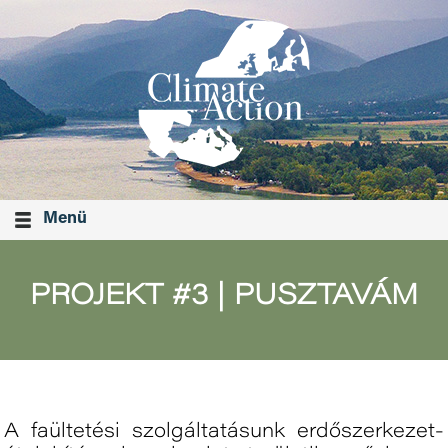
Menü
PROJEKT #3 | PUSZTAVÁM
A faültetési szolgáltatásunk erdőszerkezet-