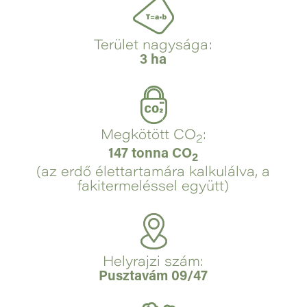
Terület nagysága:
3 ha
Megkötött CO
:
2
147 tonna CO
2
(az erdő élettartamára kalkulálva, a
fakitermeléssel együtt)
Helyrajzi szám:
Pusztavám 09/47