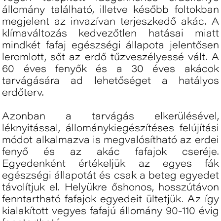
állomány található, illetve később foltokban
megjelent az invazívan terjeszkedő akác. A
klímaváltozás kedvezőtlen hatásai miatt
mindkét fafaj egészségi állapota jelentősen
leromlott, sőt az erdő tűzveszélyessé vált. A
60 éves fenyők és a 30 éves akácok
tarvágására ad lehetőséget a hatályos
erdőterv.
Azonban a tarvágás elkerülésével,
léknyitással, állománykiegészítéses felújítási
módot alkalmazva is megvalósítható az erdei
fenyő és az akác fafajok cseréje.
Egyedenként értékeljük az egyes fák
egészségi állapotát és csak a beteg egyedet
távolítjuk el. Helyükre őshonos, hosszútávon
fenntartható fafajok egyedeit ültetjük. Az így
kialakított vegyes fafajú állomány 90-110 évig