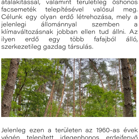
átalakítással, valamint területileg őshonos
facsemeték telepítésével valósul meg.
Célunk egy olyan erdő létrehozása, mely a
jelenlegi állománnyal szemben a
klímaváltozásnak jobban ellen tud állni. Az
ilyen erdő egy több fafajból álló,
szerkezetileg gazdag társulás.
Jelenleg ezen a területen az 1960-as évek
végén telepített idegenhonos erdeifenyő