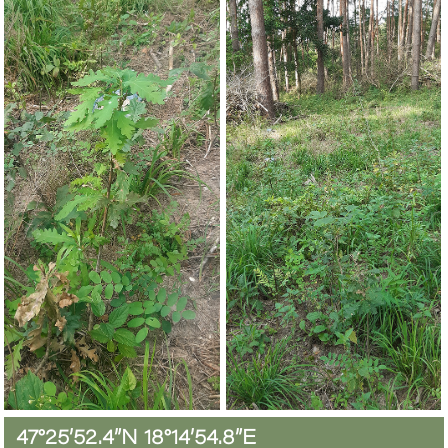
47°25’52.4”N 18°14’54.8”E