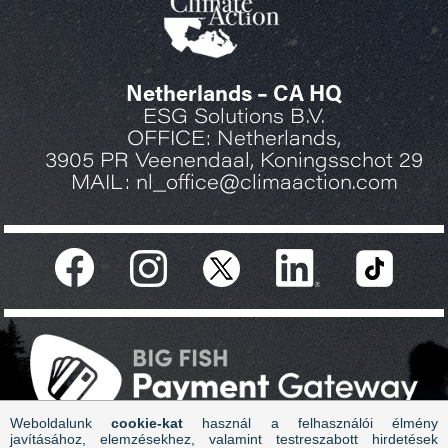
Netherlands – CA HQ
ESG Solutions B.V.
OFFICE: Netherlands,
3905 PR Veenendaal, Koningsschot 29
MAIL: nl_office@climaaction.com
Weboldalunk
cookie-kat
használ a felhasználói élmény
javításához, elemzésekhez, valamint testreszabott hirdetések