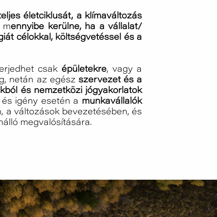
ljes életciklusát, a klímaváltozás
y m
ennyibe kerülne, ha a vállalat/
giát célokkal, költségvetéssel és a
terjedhet csak
épületekre
, vagy a
sig, netán az egész
szervezet és a
kból és nemzetközi jógyakorlatok
és igény esetén a
munkavállalók
n, a változások bevezetésében, és
nálló megvalósítására.