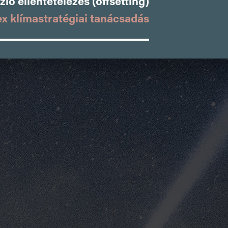
ió ellentételezés (offsetting)
x klímastratégiai tanácsadás