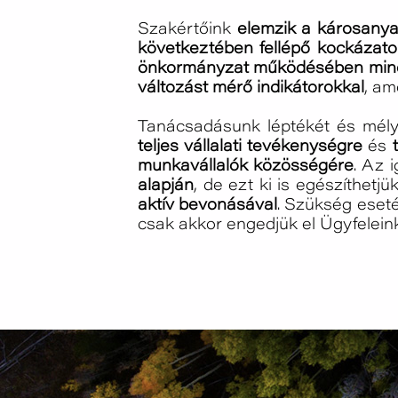
Szakértőink
elemzik a károsanyag
következtében fellépő kockázato
önkormányzat működésében mind
változást mérő indikátorokkal
, am
Tanácsadásunk léptékét és mélys
teljes vállalati tevékenységre
és
munkavállalók közösségére
. Az 
alapján
, de ezt ki is egészíthetjü
aktív bevonásával
. Szükség eseté
csak akkor engedjük el Ügyfeleink