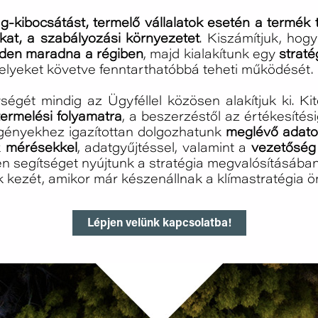
-kibocsátást, termelő vállalatok esetén a termék te
kat, a szabályozási környezetet
. Kiszámítjuk, hog
en maradna a régiben
, majd kialakítunk egy
straté
elyeket követve fenntarthatóbbá teheti működését.
égét mindig az Ügyféllel közösen alakítjuk ki. Ki
termelési folyamatra
, a beszerzéstől az értékesíté
igényekhez igazítottan dolgozhatunk
meglévő adato
k
mérésekkel
, adatgyűjtéssel, valamint a
vezetőség
n segítséget nyújtunk a stratégia megvalósításába
 kezét, amikor már készenállnak a klímastratégia ö
Lépjen velünk kapcsolatba!