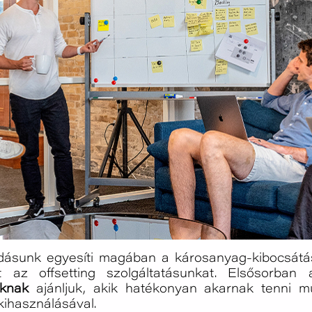
adásunk egyesíti magában a károsanyag-kibocsátás
nt az offsetting szolgáltatásunkat. Elsősorba
knak
ajánljuk, akik hatékonyan akarnak tenni m
kihasználásával.