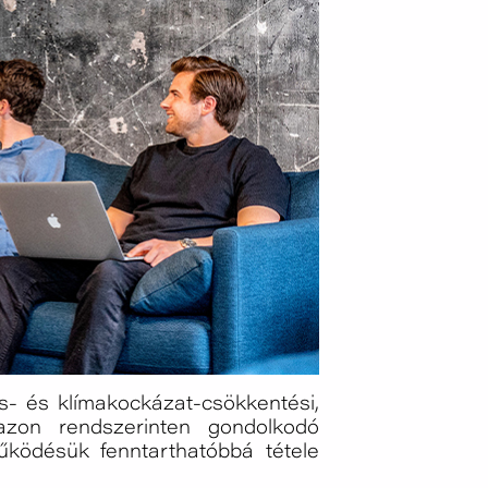
- és klímakockázat-csökkentési,
n azon rendszerinten gondolkodó
űködésük fenntarthatóbbá tétele