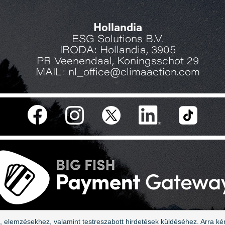
Hollandia
ESG Solutions B.V.
IRODA: Hollandia, 3905
PR Veenendaal, Koningsschot 29
MAIL: nl_office@climaaction.com
, elemzésekhez, valamint testreszabott hirdetések küldéséhez. Arra ké
Action - ESG Solution B.V. - Minden jog fentartva |
Adatvéd