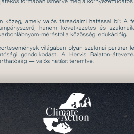
 játékos formában ismerve meg a környezettudatos 
n közeg, amely valós társadalmi hatással bír. A f
mpányszerű, hanem következetes és szakmail
arbonlábnyom-méréstől a közösségi edukációig.
sportesemények világában olyan szakmai partner l
hatósági gondolkodást. A Hervis Balaton-átevez
arthatóság — valós hatást teremtve.