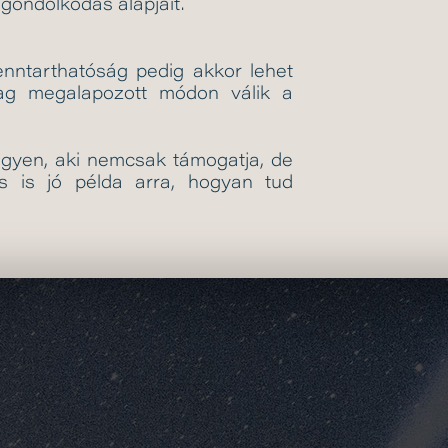
gondolkodás alapjait.
enntarthatóság pedig akkor lehet
ag megalapozott módon válik a
egyen, aki nemcsak támogatja, de
és is jó példa arra, hogyan tud