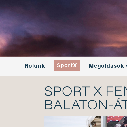
SportX
Rólunk
Megoldások 
SPORT X F
BALATON-Á