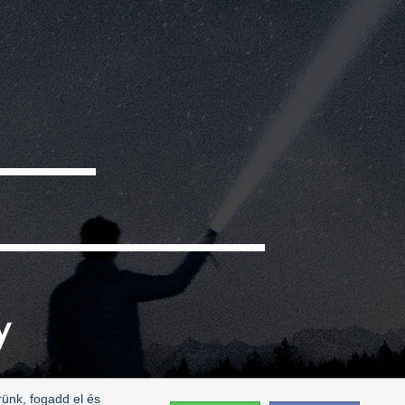
rünk, fogadd el és
elem
|
Cookie
|
Cookie beállítások