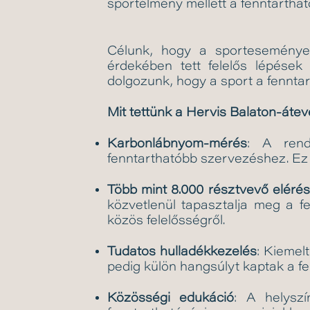
sportélmény mellett a fenntarthat
Célunk, hogy a sporteseménye
érdekében tett felelős lépése
dolgozunk, hogy a sport a fenntar
Mit tettünk a Hervis Balaton-áte
Karbonlábnyom-mérés
: A rend
fenntarthatóbb szervezéshez. Ez s
Több mint 8.000 résztvevő eléré
közvetlenül tapasztalja meg a f
közös felelősségről.
Tudatos hulladékkezelés
: Kiemel
pedig külön hangsúlyt kaptak a f
Közösségi edukáció
: A helyszí