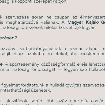
óság is központi szerepet kapjon.
k szervezése során ne csupán az élményszerz
k is meghatározóvá váljanak. A
Magyar Kajak-Ke
thatósági törekvések hiteles közvetítője legyen.
vezésen?
ezvény karbonlábnyomának szakmai alapú mé
egít feltárni azokat a területeket, ahol csökkenteni
se
: A sportesemény közösségformáló ereje lehetősé
enntarthatóság fontosságát — legyen szó hulladék
t figyelmet fordítottunk a hulladékgyűjtés szervezé
enntarthatósági üzenetek.
ni aktivitások során több száz sportoló, csalá