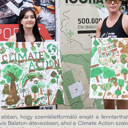
bban, hogy szemléletformáló erejét a fenntarthat
vis Balaton-átevezésen, ahol a Climate Action szak